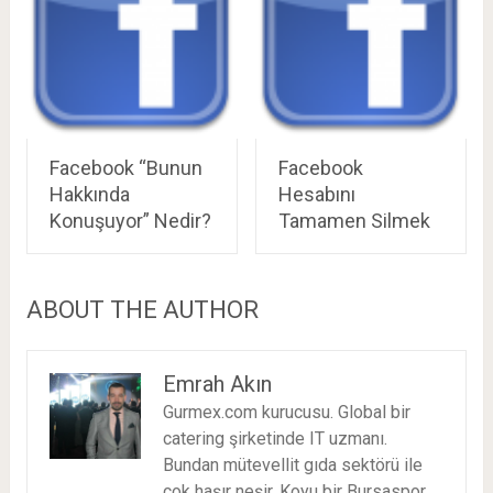
Facebook “Bunun
Facebook
Hakkında
Hesabını
Konuşuyor” Nedir?
Tamamen Silmek
ABOUT THE AUTHOR
Emrah Akın
Gurmex.com kurucusu. Global bir
catering şirketinde IT uzmanı.
Bundan mütevellit gıda sektörü ile
çok haşır neşir. Koyu bir Bursaspor