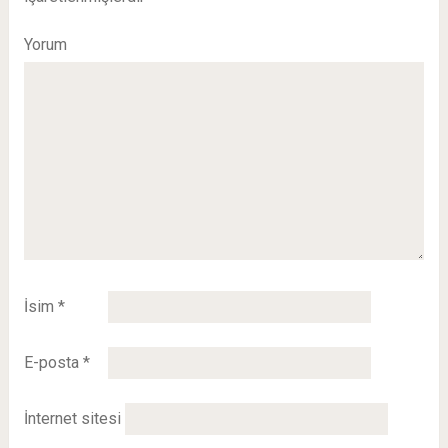
Yorum
İsim
*
E-posta
*
İnternet sitesi