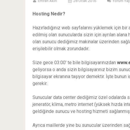
Emrah Akın
28 Ocak 2016
Yorum Ya
Hosting Nedir?
Hazırladığınız web sayfalarını yüklemek için bir a
edilmiş olan sunucularda sizin için ayrılan alana
olan sunucu dediğimiz makinalar üzerinden sağla
erişilebilir olmak zorundadır.
Size gece 03:00′ te bile bilgisayarınızdan
www.
geliyorsa o anda sizin bilgisayarınız bizim sunu
bilgisayar ekranına taşıyor demektir. İşte bunun i
gerekir.
Sunucular data center dediğimiz özel odalarda s
jeneratör, klima, metro internet (yüksek hızda in
geldiğinde sunucu ve hosting hizmeti sağlanmış 
Ayrıca maillerde yine bu sunucular üzerinden sa