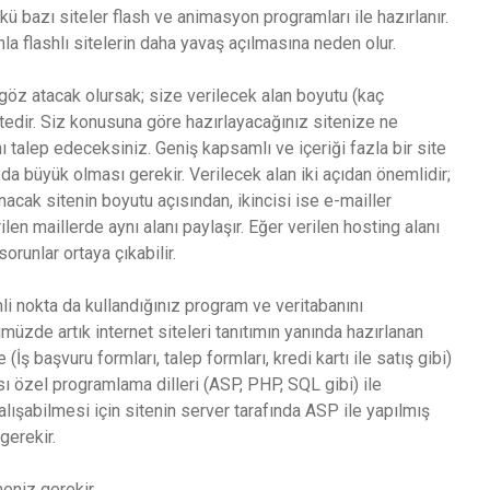
kü bazı siteler flash ve animasyon programları ile hazırlanır.
a flashlı sitelerin daha yavaş açılmasına neden olur.
öz atacak olursak; size verilecek alan boyutu (kaç
edir. Siz konusuna göre hazırlayacağınız sitenize ne
nı talep edeceksiniz. Geniş kapsamlı ve içeriği fazla bir site
da büyük olması gerekir. Verilecek alan iki açıdan önemlidir;
nacak sitenin boyutu açısından, ikincisi ise e-mailler
len maillerde aynı alanı paylaşır. Eğer verilen hosting alanı
orunlar ortaya çıkabilir.
 nokta da kullandığınız program ve veritabanını
üzde artık internet siteleri tanıtımın yanında hazırlanan
İş başvuru formları, talep formları, kredi kartı ile satış gibi)
sı özel programlama dilleri (ASP, PHP, SQL gibi) ile
alışabilmesi için sitenin server tarafında ASP ile yapılmış
gerekir.
meniz gerekir.