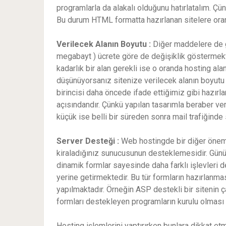
programlarla da alakalı olduğunu hatırlatalım. Çün
Bu durum HTML formatta hazırlanan sitelere oranl
Verilecek Alanın Boyutu :
Diğer maddelere de g
megabayt ) ücrete göre de değişiklik göstermekt
kadarlık bir alan gerekli ise o oranda hosting ala
düşünüyorsanız sitenize verilecek alanın boyutu 
birincisi daha öncede ifade ettiğimiz gibi hazırla
açısındandır. Çünkü yapılan tasarımla beraber veri
küçük ise belli bir süreden sonra mail trafiğinde s
Server Desteği :
Web hostingde bir diğer önemli
kiraladığınız sunucusunun desteklemesidir. Günüm
dinamik formlar sayesinde daha farklı işlevleri de (
yerine getirmektedir. Bu tür formların hazırlanma
yapılmaktadır. Örneğin ASP destekli bir sitenin ç
formları destekleyen programların kurulu olması 
Hosting işlemlerini yaptırırken bunlara dikkat et