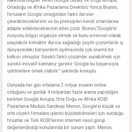
hakkında bilgiler veren Google Güney ve Doğu Avrupa,
Ortadoğu ve Afrika Pazarlama Direktörü Yonca Brunini,
firmaların Google örneğinden farklı dersler
çıkarabileceklerinin ve bu prensipleri kendi ortamlarına
adapte edebileceklerinin altını çizdi. Brunini,“Google’ın
misyonu bilgiyi organize etmek ve bunu evrensel olarak
ulaşılabilir kılmaktır. Ayrıca sağladığı çeşitli çözümlerle iş
dünyasındaki bariyerlerin aşılmasında çok önemli bir
katkısı olmuştur. Sürekli farklı çözümler sunabilmek için
sürekli inovatif kalmanız gerekir. Google bu başarısıyla
işletmelere örnek olabilir.” şeklinde konuştu.
Dünyada her gün ortalama 2 milyar insanın online
olduğunu ve günlük 4 milyardan fazla arama yapıldığını
belirten Google Avrupa, Orta Doğu ve Afrika KOBİ
Pazarlama Müdürü Sandeep Menon, Google’ın küçük ve
orta ölçekli firmalara işlerini büyütebilmeleri için sunduğu
fırsatlar ve Türk KOBİ’lerinin interneti nasıl görüp
değerlendirdiği konularında bir sunum yaptı. Menon,